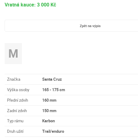
Vratná kauce: 3 000 Kč
Zpět na výpis
M
Značka
Santa Cruz
Výška osoby
165 - 175 cm
Přední zdvih
160 mm
Zadní zdvih
150 mm
Typ rámu
Karbon
Druh užití
Trail/enduro