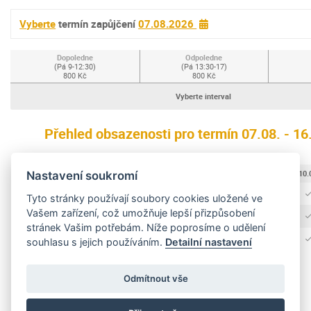
Vyberte
termín zapůjčení
07.08.2026
Dopoledne
Odpoledne
(Pá 9-12:30)
(Pá 13:30-17)
800 Kč
800 Kč
Vyberte interval
Přehled obsazenosti pro termín 07.08. - 1
07.08.
08.08.
09.08.
10.
Nastavení soukromí
Dopoledne
Tyto stránky používají soubory cookies uložené ve
Vašem zařízení, což umožňuje lepší přizpůsobení
Odpoledne
stránek Vašim potřebám. Níže poprosíme o udělení
Celodenní
souhlasu s jejich používáním.
Detailní nastavení
Odmítnout vše