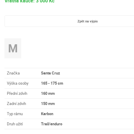
Vratná kauce: 3 000 Kč
Zpět na výpis
M
Značka
Santa Cruz
Výška osoby
165 - 175 cm
Přední zdvih
160 mm
Zadní zdvih
150 mm
Typ rámu
Karbon
Druh užití
Trail/enduro