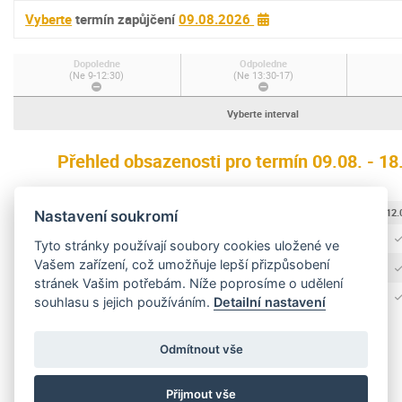
Vyberte
termín zapůjčení
09.08.2026
Dopoledne
Odpoledne
(Ne 9-12:30)
(Ne 13:30-17)
Vyberte interval
Přehled obsazenosti pro termín 09.08. - 1
09.08.
10.08.
11.08.
12.
Nastavení soukromí
Dopoledne
Tyto stránky používají soubory cookies uložené ve
Vašem zařízení, což umožňuje lepší přizpůsobení
Odpoledne
stránek Vašim potřebám. Níže poprosíme o udělení
Celodenní
souhlasu s jejich používáním.
Detailní nastavení
Odmítnout vše
Přijmout vše